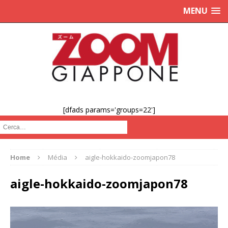
MENU
[dfads params='groups=22']
Cerca :
Home
Média
aigle-hokkaido-zoomjapon78
aigle-hokkaido-zoomjapon78