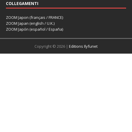
COLLEGAMENTI
ZOOM Japon (français / FRANCE)
ZOOM Japan (english / U.K.)
ZOOM Japón (español / España)
Copyright © 2026 |
Editions Ilyfunet