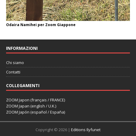
Odaira Namihei per Zoom Giappone
INFORMAZIONI
Chi siamo
Contatti
COLLEGAMENTI
ZOOM Japon (français / FRANCE)
ZOOM Japan (english / U.K.)
ZOOM Japón (español / España)
Copyright © 2026 |
Editions Ilyfunet