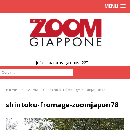
MENU
[dfads params='groups=22']
Cerca :
Home
Média
shintoku-fromage-zoomjapon78
shintoku-fromage-zoomjapon78