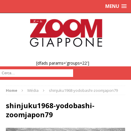
MENU
[dfads params='groups=22']
Cerca :
Home
Média
shinjuku1968-yodobashi-zoomjapon79
shinjuku1968-yodobashi-
zoomjapon79