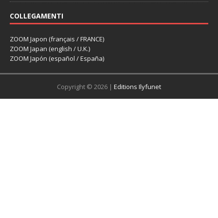
COLLEGAMENTI
ZOOM Japon (français / FRANCE)
ZOOM Japan (english / U.K.)
ZOOM Japón (español / España)
Copyright © 2026 |
Editions Ilyfunet