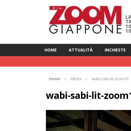
LA
T
1
1
HOME
ATTUALITÀ
INCHIESTE
Home
Média
wabi-sabi-lit-zoom10
wabi-sabi-lit-zoom