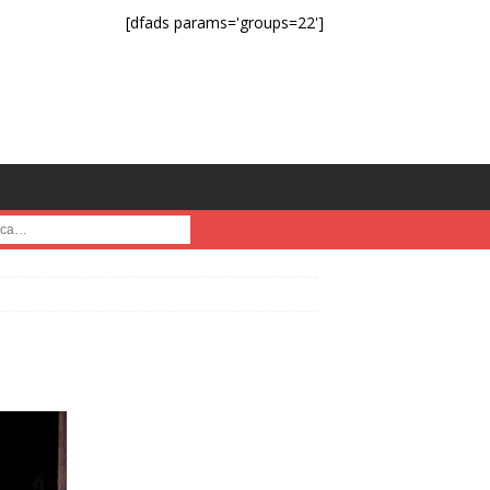
[dfads params='groups=22']
a :