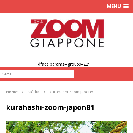
MENU
[dfads params='groups=22']
Cerca :
Home
Média
kurahashi-zoom-japon81
kurahashi-zoom-japon81