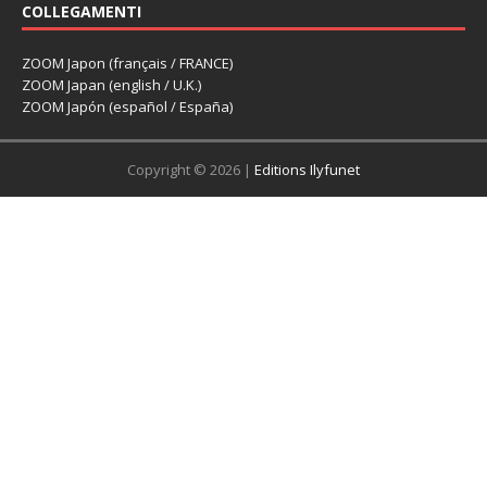
COLLEGAMENTI
ZOOM Japon (français / FRANCE)
ZOOM Japan (english / U.K.)
ZOOM Japón (español / España)
Copyright © 2026 |
Editions Ilyfunet