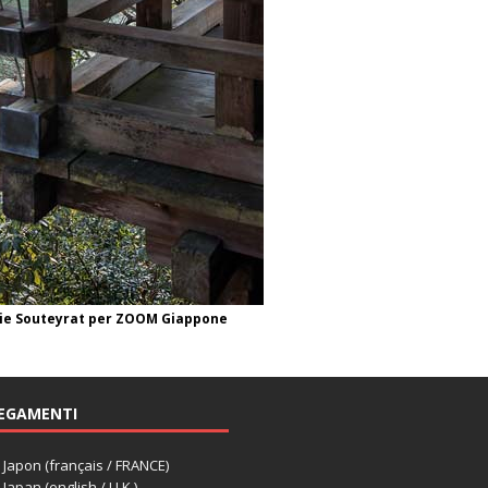
érémie Souteyrat per ZOOM Giappone
EGAMENTI
apon (français / FRANCE)
apan (english / U.K.)