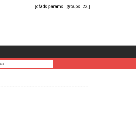
[dfads params='groups=22']
a :