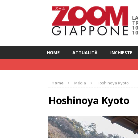
LA
T
1
1
HOME
ATTUALITÀ
INCHIESTE
Home
Média
Hoshinoya Kyoto
Hoshinoya Kyoto