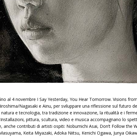
a fino al 4 novembre I Say Yesterday, You Hear Tomorrow. Visions from 
Hiroshima/Nagasaki e Ainu, per sviluppare una riflessione sul futuro d
ra natura e tecnologia, tra tradizione e innovazione, la ritualità e i fe
. Installazioni, pittura, scultura, video e musica accompagnano lo spett
ne, anche contributi di artisti ospiti: Nobumichi Asai, Don’t Follow the
Masuyama, Keita Miyazaki, Adoka Niitsu, Kenichi Ogawa, Junya Oika