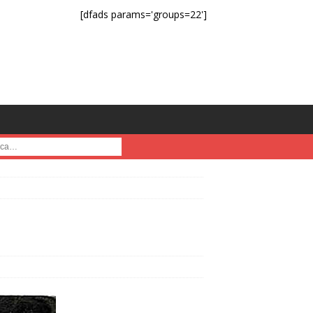
[dfads params='groups=22']
a :