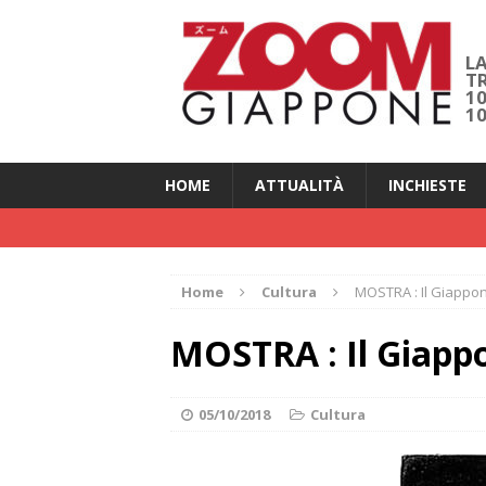
LA
T
1
1
HOME
ATTUALITÀ
INCHIESTE
Home
Cultura
MOSTRA : Il Giappon
MOSTRA : Il Giappo
05/10/2018
Cultura