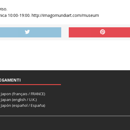
iso.
enica 10:00-19:00. http://imagomundiart.com/museum
EGAMENTI
apon (français / FRANCE)
apan (english / U.K.)
Japón (español / España)