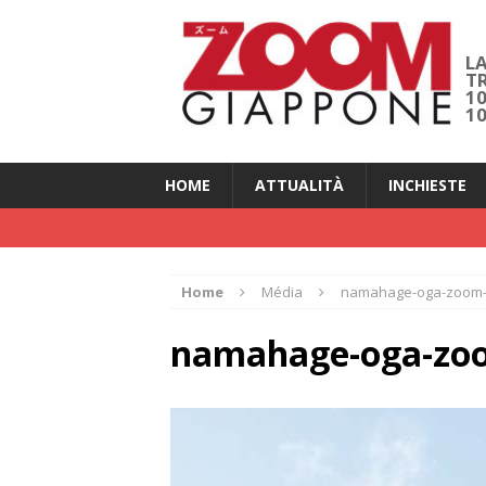
LA
T
1
1
HOME
ATTUALITÀ
INCHIESTE
Home
Média
namahage-oga-zoom-
namahage-oga-zo