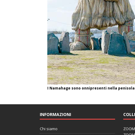
I Namahage sono onnipresenti nella penisola
INFORMAZIONI
COLL
Chi siamo
ZOOM J
ZOOM J