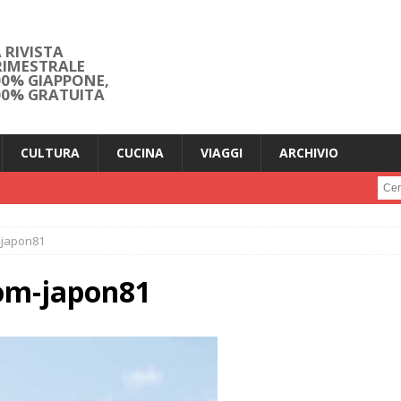
 RIVISTA
RIMESTRALE
00% GIAPPONE,
00% GRATUITA
CULTURA
CUCINA
VIAGGI
ARCHIVIO
Cerc
japon81
om-japon81