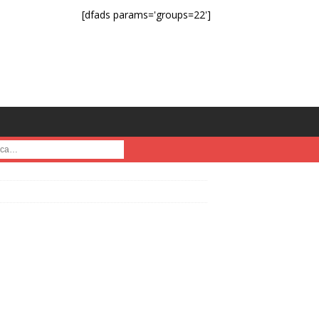
[dfads params='groups=22']
a :