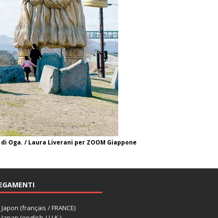
 di Oga. / Laura Liverani per ZOOM Giappone
EGAMENTI
apon (français / FRANCE)
apan (english / U.K.)