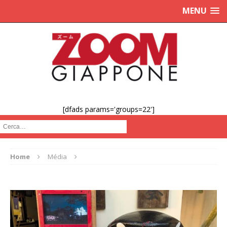
MENU
[dfads params='groups=22']
Cerca :
Home
Média