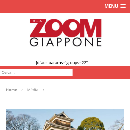
MENU
[dfads params='groups=22']
Cerca :
Home
Média