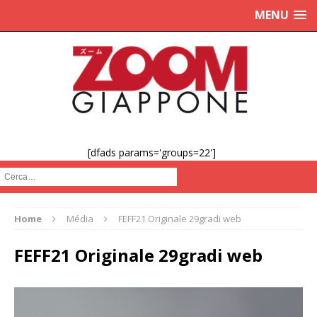
MENU
[dfads params='groups=22']
Cerca :
Home
Média
FEFF21 Originale 29gradi web
FEFF21 Originale 29gradi web