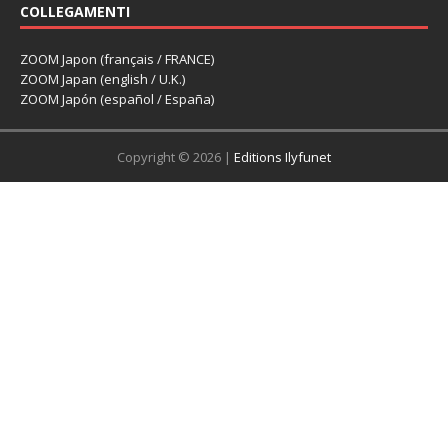
COLLEGAMENTI
ZOOM Japon (français / FRANCE)
ZOOM Japan (english / U.K.)
ZOOM Japón (español / España)
Copyright © 2026 |
Editions Ilyfunet