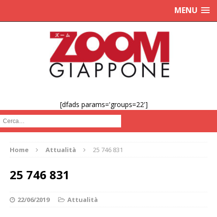
MENU
[dfads params='groups=22']
Cerca :
Home
Attualità
25 746 831
25 746 831
22/06/2019
Attualità