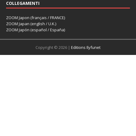
COLLEGAMENTI
ZOOM Japon (français / FRANCE)
ZOOM Japan (english / U.K.)
ZOOM Japón (español / España)
Copyright © 2026 |
Editions Ilyfunet