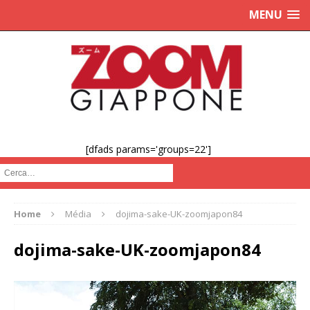
MENU
[dfads params='groups=22']
Cerca :
Home
Média
dojima-sake-UK-zoomjapon84
dojima-sake-UK-zoomjapon84