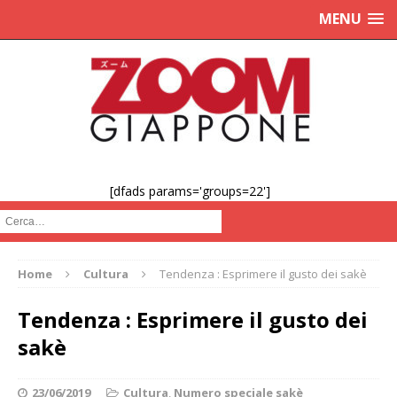
MENU
[dfads params='groups=22']
Cerca :
Home
Cultura
Tendenza : Esprimere il gusto dei sakè
Tendenza : Esprimere il gusto dei
sakè
23/06/2019
Cultura
,
Numero speciale sakè