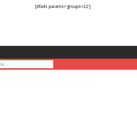
[dfads params='groups=22']
a :