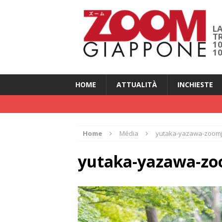
LA
T
1
1
HOME
ATTUALITÀ
INCHIESTE
Home
Média
yutaka-yazawa-zoom
yutaka-yazawa-z