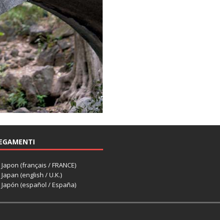
EGAMENTI
apon (français / FRANCE)
apan (english / U.K.)
Japón (español / España)