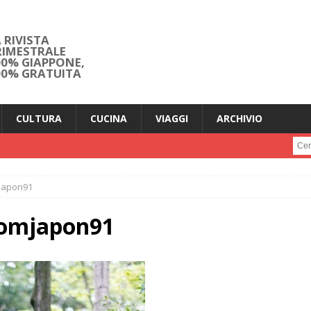
 RIVISTA
RIMESTRALE
00% GIAPPONE,
00% GRATUITA
CULTURA
CUCINA
VIAGGI
ARCHIVIO
Cerc
japon91
oomjapon91