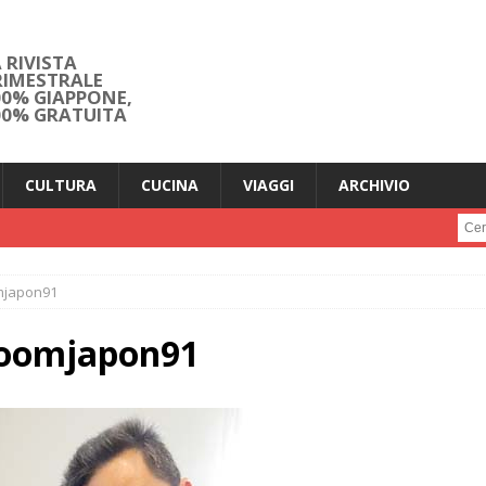
 RIVISTA
RIMESTRALE
00% GIAPPONE,
00% GRATUITA
CULTURA
CUCINA
VIAGGI
ARCHIVIO
Cerc
mjapon91
zoomjapon91