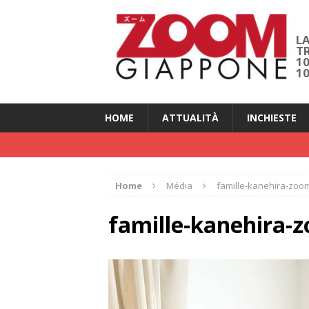
LA
T
1
1
HOME
ATTUALITÀ
INCHIESTE
Home
Média
famille-kanehira-zoo
famille-kanehira-