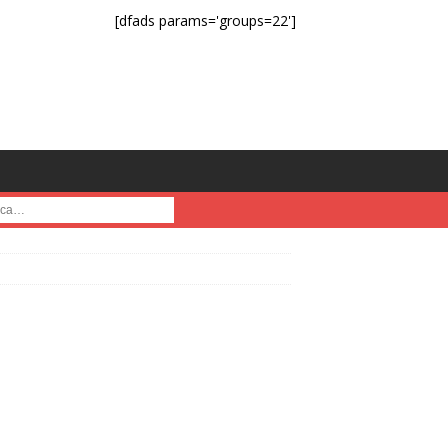
[dfads params='groups=22']
a :