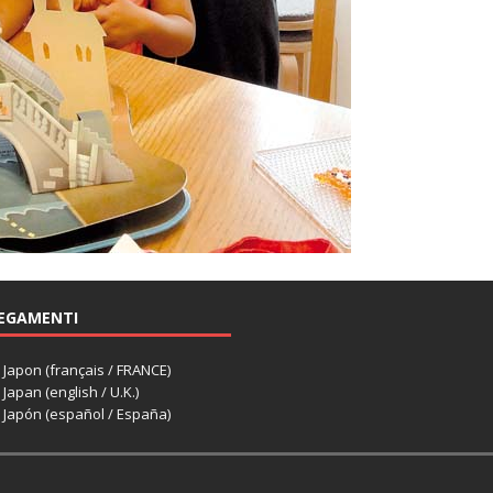
EGAMENTI
apon (français / FRANCE)
apan (english / U.K.)
Japón (español / España)