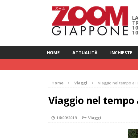
LA
T
1
1
HOME
ATTUALITÀ
INCHIESTE
Home
Viaggi
Viaggio nel tempo a
Viaggio nel tempo
16/09/2019
Viaggi