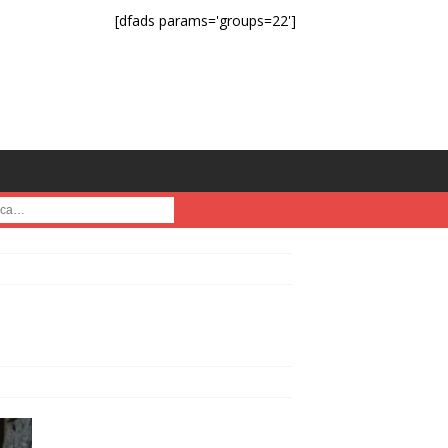
[dfads params='groups=22']
a :