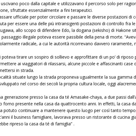
scivano poco dalla capitale e utilizzavano il percorso solo per ragioni 
one, sfruttate essenzialmente a fini terapeutici.
ssare ufficiale per poter circolare e passare le diverse postazioni di 
uta per essere una delle più intransigenti postazioni di controllo fra 
ugawa, allo scopo di difendere Edo, la dogana (sekisho) di Hakone sit
i passaggio illegale poteva essere passibile della pena di morte. “Ave
colarmente radicale, a cui le autorità ricorrevano davvero raramente, ma
si poteva tirare un sospiro di sollievo e approfittare di un po’ di ripo
mettere ai viaggiatori di rilassarsi, alcune piccole e affascinanti cas
mettersi in strada.
e località situate lungo la strada proponeva ugualmente la sua gamma d
 sviluppato nel corso dei secoli la propria cultura locale, oggi alacr
 generazione presso la casa da té Amasake-chaya, a due passi dall’an
ico forno presente nella casa da quattrocento anni. In effetti, la casa da 
 ha potuto continuare a mantenere questo luogo per così tanto tempo, è
ent’anni il business famigliare, lavorava presso un ristorante di cucin
bbe ripreso la casa da té di famiglia” .