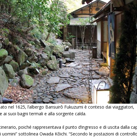
ato nel 1625, l’albergo Bansuirô Fukuzumi è conteso dai viaggiatori,
e ai suoi bagni termali e alla sorgente calda.
inerario, poiché rappresentava il punto d’ingresso e di uscita dalla capi
i uomini” sottolinea Owada Kôichi. “Secondo le postazioni di controllo e