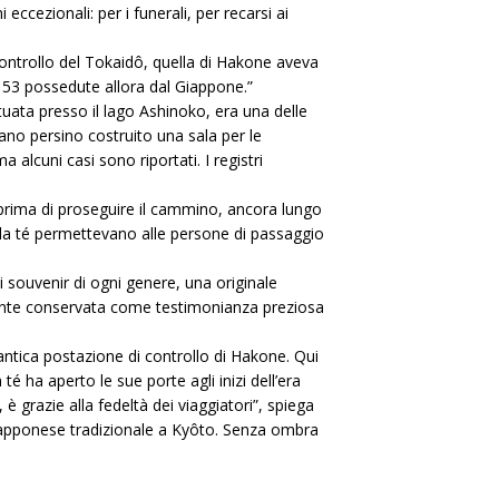
eccezionali: per i funerali, per recarsi ai
controllo del Tokaidô, quella di Hakone aveva
le 53 possedute allora dal Giappone.”
uata presso il lago Ashinoko, era una delle
vano persino costruito una sala per le
 alcuni casi sono riportati. I registri
so prima di proseguire il cammino, ancora lungo
e da té permettevano alle persone di passaggio
i souvenir di ogni genere, una originale
emente conservata come testimonianza preziosa
tica postazione di controllo di Hakone. Qui
té ha aperto le sue porte agli inizi dell’era
 grazie alla fedeltà dei viaggiatori”, spiega
a giapponese tradizionale a Kyôto. Senza ombra