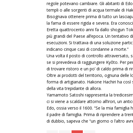
regole potevano cambiare. Gli abitanti di Edo u
templi o alle sorgenti di acqua termale di Hak
Bisognava ottenere prima di tutto un lasciapa
la fama di essere rigida e severa. Era conosci
Eretta quattrocento anni fa dallo shogun Tok
più grandi del Paese all’epoca. Un tentativo d
esecuzioni. Si trattava di una soluzione parti
indicano cinque casi di condanne a morte.”
Una volta il posto di controllo attraversato, 
se si prevedeva di raggiungere Kyôto. Per per
di trovare ristoro e un po’ di caldo prima di ri
Oltre ai prodotti del territorio, ognuna dell
forma di artigianato. Hakone Hachiri ha così
della vita trepidante di allora.
Yamamoto Satoshi rappresenta la tredicesima
ci si viene a scaldare attorno all’irori, un ant
Edo, ossia verso il 1600. “Se la mia famiglia
il padre di famiglia. Prima di riprendere a tr
di dubbio, sapeva che “un giorno o l’altro avre