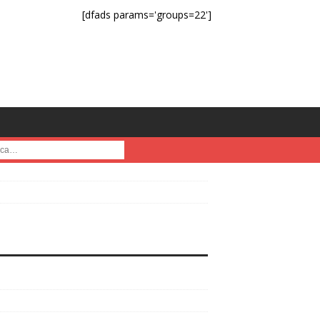
[dfads params='groups=22']
a :