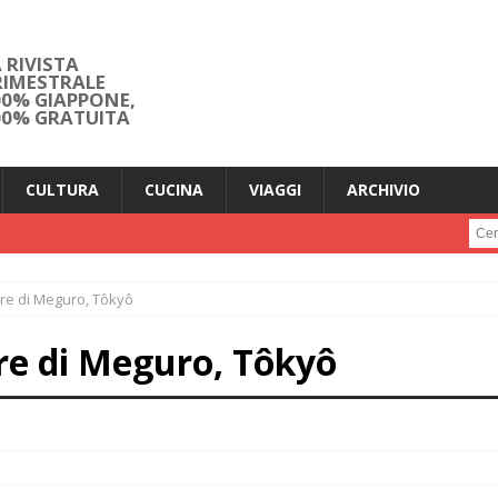
 RIVISTA
RIMESTRALE
00% GIAPPONE,
00% GRATUITA
CULTURA
CUCINA
VIAGGI
ARCHIVIO
Cerc
ere di Meguro, Tôkyô
re di Meguro, Tôkyô