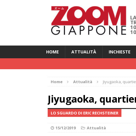
LA
T
1
1
HOME
ATTUALITÀ
INCHIESTE
Home
Attualità
Jiyugaoka, quarti
Jiyugaoka, quartie
LO SGUARDO DI ERIC RECHSTEINER
15/12/2019
Attualità