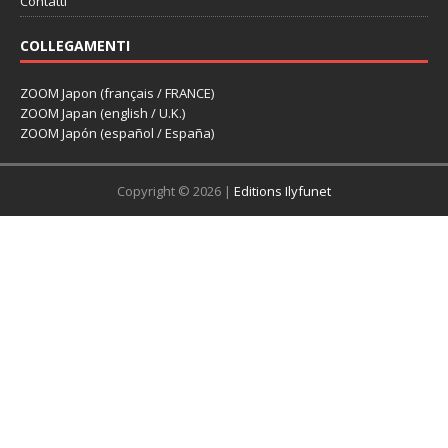
Contatti
COLLEGAMENTI
ZOOM Japon (français / FRANCE)
ZOOM Japan (english / U.K.)
ZOOM Japón (español / España)
Copyright © 2026 |
Editions Ilyfunet