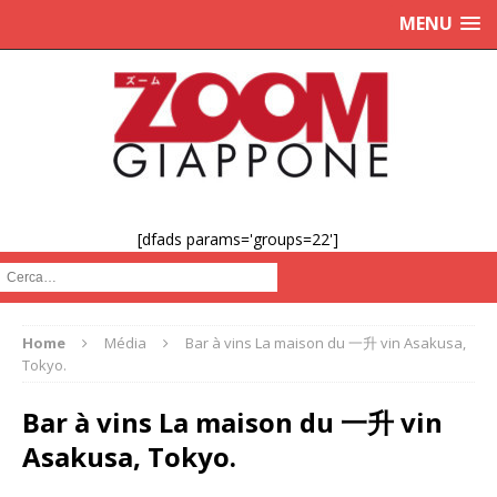
MENU
[dfads params='groups=22']
Cerca :
Home
Média
Bar à vins La maison du 一升 vin Asakusa,
Tokyo.
Bar à vins La maison du 一升 vin
Asakusa, Tokyo.