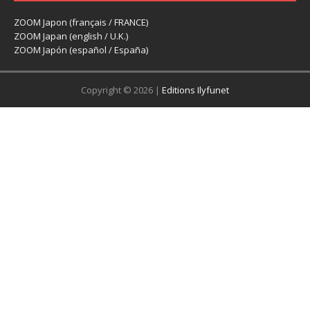
ZOOM Japon (français / FRANCE)
ZOOM Japan (english / U.K.)
ZOOM Japón (español / España)
Copyright © 2026 |
Editions Ilyfunet