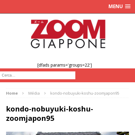
MENU
[dfads params='groups=22']
Cerca :
Home
Média
kondo-nobuyuki-koshu-zoomjapon95
kondo-nobuyuki-koshu-
zoomjapon95