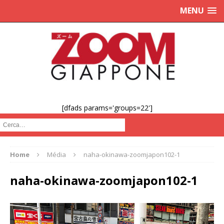
MENU
[dfads params='groups=22']
Cerca :
Home
Média
naha-okinawa-zoomjapon102-1
naha-okinawa-zoomjapon102-1