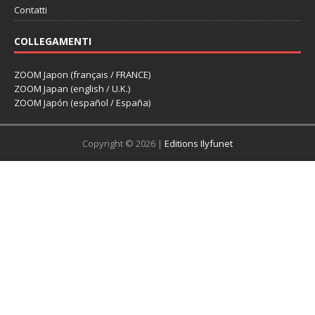
Contatti
COLLEGAMENTI
ZOOM Japon (français / FRANCE)
ZOOM Japan (english / U.K.)
ZOOM Japón (español / España)
Copyright © 2026 |
Editions Ilyfunet