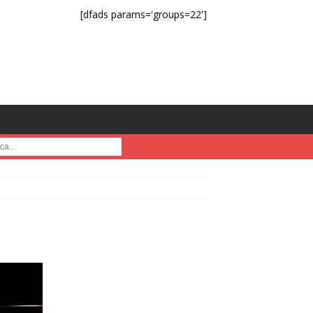
[dfads params='groups=22']
a :