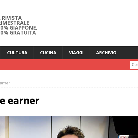
 RIVISTA
RIMESTRALE
00% GIAPPONE,
00% GRATUITA
CULTURA
CUCINA
VIAGGI
ARCHIVIO
Cerc
earner
e earner