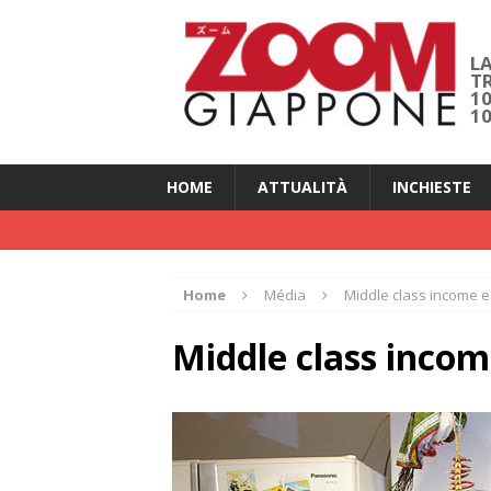
LA
T
1
1
HOME
ATTUALITÀ
INCHIESTE
Home
Média
Middle class income 
Middle class incom