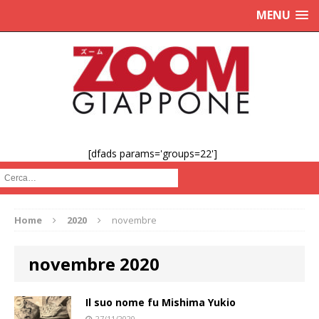
MENU
[dfads params='groups=22']
Cerca :
Home
2020
novembre
novembre 2020
Il suo nome fu Mishima Yukio
27/11/2020