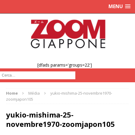
MENU
[dfads params='groups=22']
Cerca :
Home
Média
yukio-mishima-25-novembre1970-
zoomjapon105
yukio-mishima-25-
novembre1970-zoomjapon105