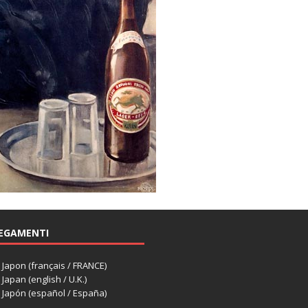
EGAMENTI
apon (français / FRANCE)
apan (english / U.K.)
Japón (español / España)