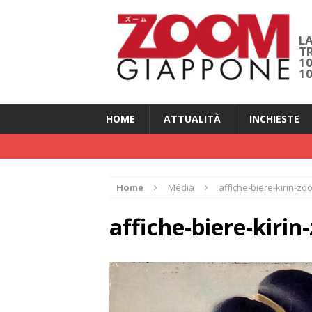
LA
T
1
1
HOME
ATTUALITÀ
INCHIESTE
Home
Média
affiche-biere-kirin-z
affiche-biere-kiri