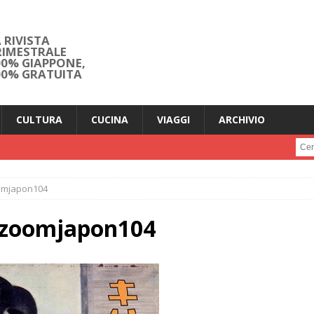
 RIVISTA
RIMESTRALE
00% GIAPPONE,
00% GRATUITA
CULTURA
CUCINA
VIAGGI
ARCHIVIO
Cerc
oomjapon104
n-zoomjapon104