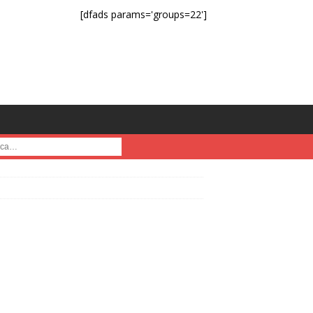
[dfads params='groups=22']
a :