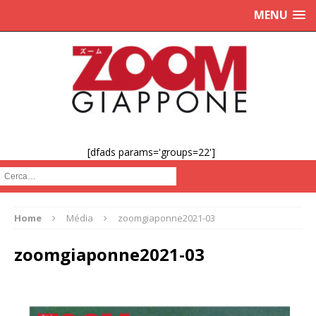
MENU
[dfads params='groups=22']
Cerca :
Home
Média
zoomgiaponne2021-03
zoomgiaponne2021-03