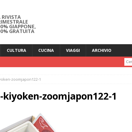
 RIVISTA
RIMESTRALE
00% GIAPPONE,
00% GRATUITA
CULTURA
CUCINA
VIAGGI
ARCHIVIO
Cerc
yoken-zoomjapon122-1
kiyoken-zoomjapon122-1