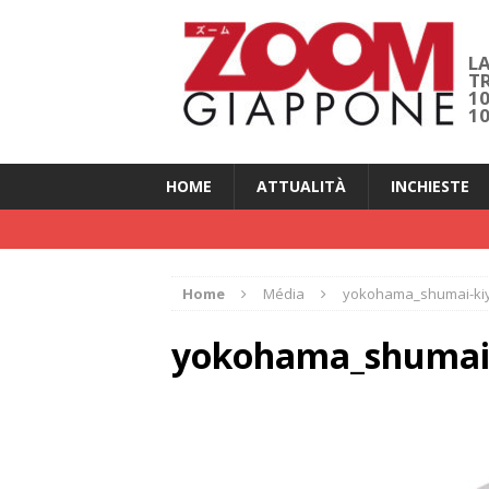
LA
T
1
1
HOME
ATTUALITÀ
INCHIESTE
Home
Média
yokohama_shumai-ki
yokohama_shumai-