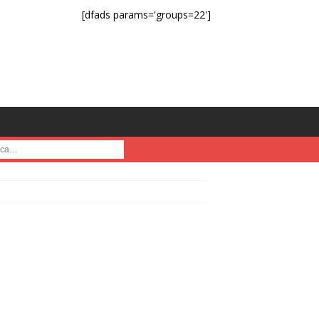
[dfads params='groups=22']
a :