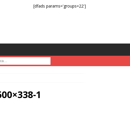
[dfads params='groups=22']
a :
600×338-1