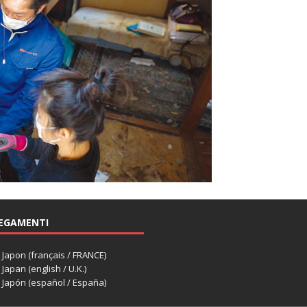
EGAMENTI
apon (français / FRANCE)
apan (english / U.K.)
Japón (español / España)