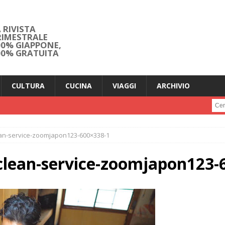
 RIVISTA
RIMESTRALE
00% GIAPPONE,
00% GRATUITA
CULTURA
CUCINA
VIAGGI
ARCHIVIO
Cerc
an-service-zoomjapon123-600×338-1
clean-service-zoomjapon123-