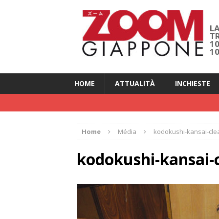
LA
T
1
1
HOME
ATTUALITÀ
INCHIESTE
Home
Média
kodokushi-kansai-cle
kodokushi-kansai-