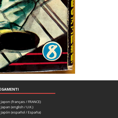
EGAMENTI
apon (français / FRANCE)
apan (english / U.K.)
Japón (español / España)