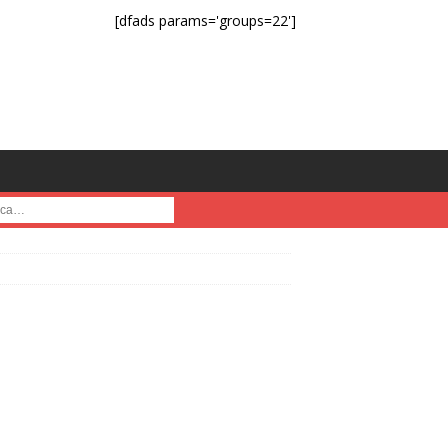
[dfads params='groups=22']
a :