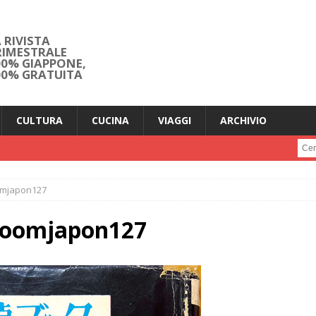
 RIVISTA
RIMESTRALE
00% GIAPPONE,
00% GRATUITA
CULTURA
CUCINA
VIAGGI
ARCHIVIO
Cerc
omjapon127
zoomjapon127