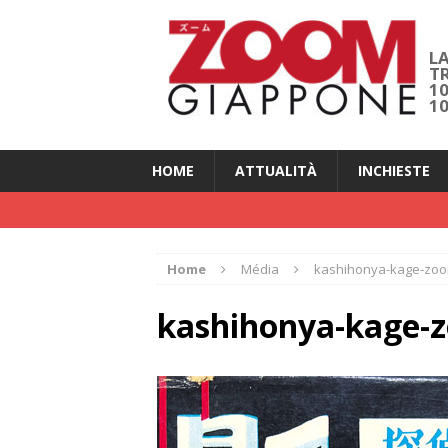
LA
T
1
1
HOME
ATTUALITÀ
INCHIESTE
Home
Média
kashihonya-kage-zo
kashihonya-kage-