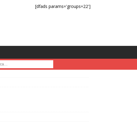
[dfads params='groups=22']
a :