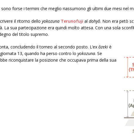
ono forse i termini che meglio riassumono gli ultimi due mesi nel 
rivere il ritorno dello
yokozuna
Terunofuji
al
dohyô
. Non era petò sco
vità. La sua partecipazione era quindi molto attesa. Con una sola sconfi
degno del titolo supremo.
onta, concludendo il torneo al secondo posto. L’ex
ôzeki
è
lla giornata 13, quando ha perso contro lo
yokozuna
. Se
be riconquistare la posizione che occupava prima della sua