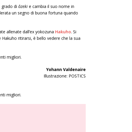
 grado di
ôzeki
e cambia il suo nome in
derata un segno di buona fortuna quando
ate allenate dall’ex yokozuna
Hakuho
. Si
Hakuho ritirarsi, è bello vedere che la sua
ti migliori.
Yohann Valdenaire
Illustrazione: POSTICS
ti migliori.