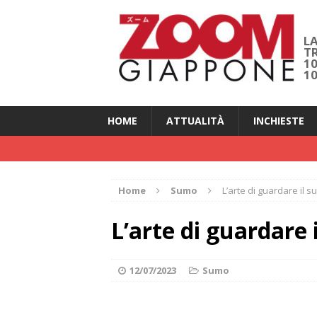
LA
T
1
1
HOME
ATTUALITÀ
INCHIESTE
Home
Sumo
L’arte di guardare il s
L’arte di guardare 
12/07/2023
Sumo