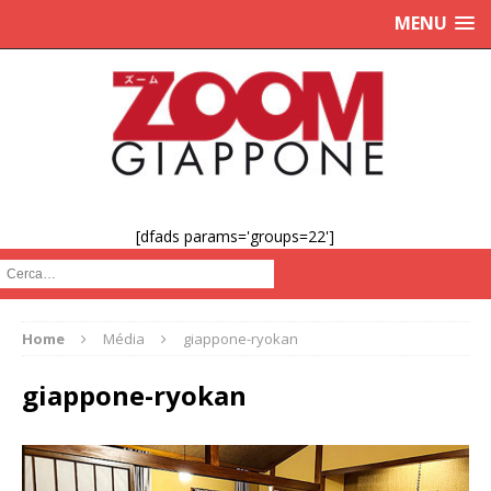
MENU
[dfads params='groups=22']
Cerca :
Home
Média
giappone-ryokan
giappone-ryokan