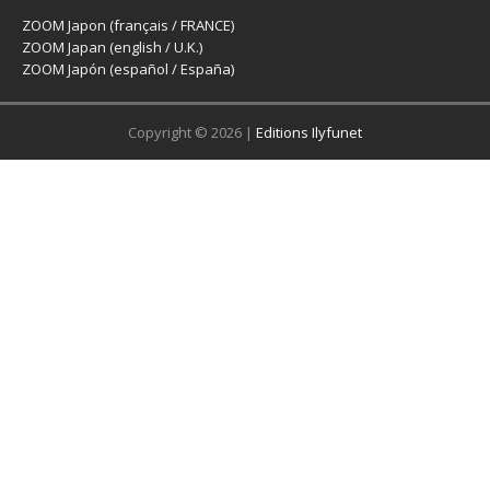
ZOOM Japon (français / FRANCE)
ZOOM Japan (english / U.K.)
ZOOM Japón (español / España)
Copyright © 2026 |
Editions Ilyfunet