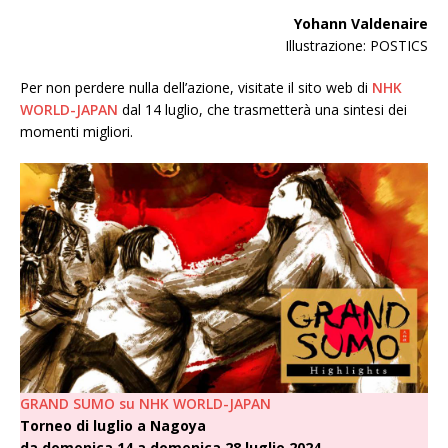
Yohann Valdenaire
Illustrazione: POSTICS
Per non perdere nulla dell’azione, visitate il sito web di
NHK
WORLD-JAPAN
dal 14 luglio, che trasmetterà una sintesi dei
momenti migliori.
GRAND SUMO su NHK WORLD-JAPAN
Torneo di luglio а Nagoya
da domenica 14 a domenica 28 luglio 202
4