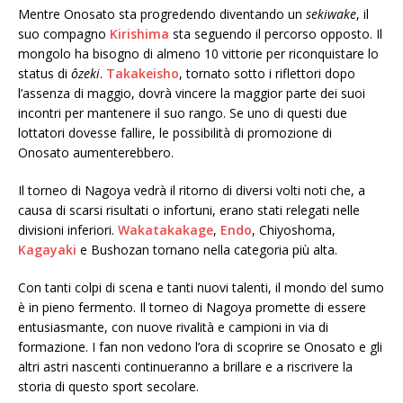
Mentre Onosato sta progredendo diventando un
sekiwake
, il
suo compagno
Kirishima
sta seguendo il percorso opposto. Il
mongolo ha bisogno di almeno 10 vittorie per riconquistare lo
status di
ôzeki
.
Takakeisho
, tornato sotto i riflettori dopo
l’assenza di maggio, dovrà vincere la maggior parte dei suoi
incontri per mantenere il suo rango. Se uno di questi due
lottatori dovesse fallire, le possibilità di promozione di
Onosato aumenterebbero.
Il torneo di Nagoya vedrà il ritorno di diversi volti noti che, a
causa di scarsi risultati o infortuni, erano stati relegati nelle
divisioni inferiori.
Wakatakakage
,
Endo
, Chiyoshoma,
Kagayaki
e Bushozan tornano nella categoria più alta.
Con tanti colpi di scena e tanti nuovi talenti, il mondo del sumo
è in pieno fermento. Il torneo di Nagoya promette di essere
entusiasmante, con nuove rivalità e campioni in via di
formazione. I fan non vedono l’ora di scoprire se Onosato e gli
altri astri nascenti continueranno a brillare e a riscrivere la
storia di questo sport secolare.