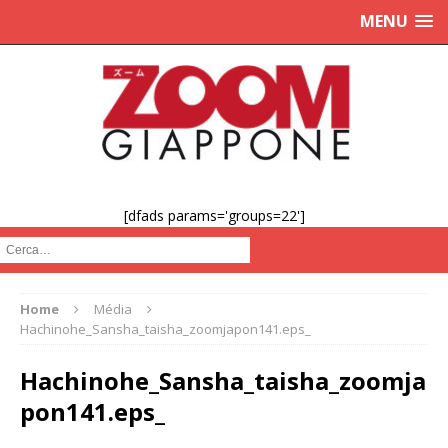
MENU
[dfads params='groups=22']
Cerca :
Home
Média
Hachinohe_Sansha_taisha_zoomjapon141.eps_
Hachinohe_Sansha_taisha_zoomja
pon141.eps_