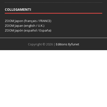
COLLEGAMENTI
ZOOM Japon (français / FRANCE)
ZOOM Japan (english / U.K.)
ZOOM Japón (español / España)
Copyright © 2026 |
Editions Ilyfunet