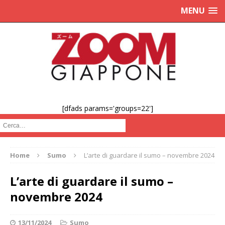
MENU
[dfads params='groups=22']
Cerca :
Home
Sumo
L’arte di guardare il sumo – novembre 2024
L’arte di guardare il sumo –
novembre 2024
13/11/2024
Sumo