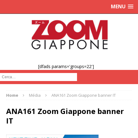
MENU
[dfads params='groups=22']
Cerca :
Home
Média
ANA161 Zoom Giappone banner IT
ANA161 Zoom Giappone banner
IT