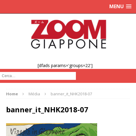
MENU
[dfads params='groups=22']
Cerca :
Home
Média
banner_it_NHK2018-07
banner_it_NHK2018-07