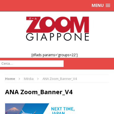
MENU
[dfads params='groups=22']
Cerca :
Home
Média
ANA Zoom_Banner_V4
ANA Zoom_Banner_V4