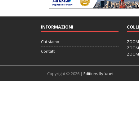
INFORMAZIONI
COLL
Chi siamo
ZOOM J
ZOOM J
Contatti
ZOOM 
Copyright © 2026 |
Editions Ilyfunet