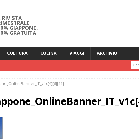
 RIVISTA
RIMESTRALE
00% GIAPPONE,
00% GRATUITA
CULTURA
CUCINA
VIAGGI
ARCHIVIO
Cerc
e_OnlineBanner_IT_v1c[4][6][11]
pone_OnlineBanner_IT_v1c[4]