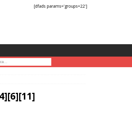
[dfads params='groups=22']
a :
[6][11]