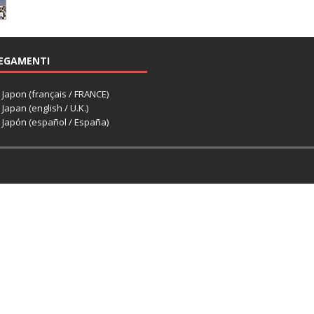
EGAMENTI
apon (français / FRANCE)
apan (english / U.K.)
Japón (español / España)