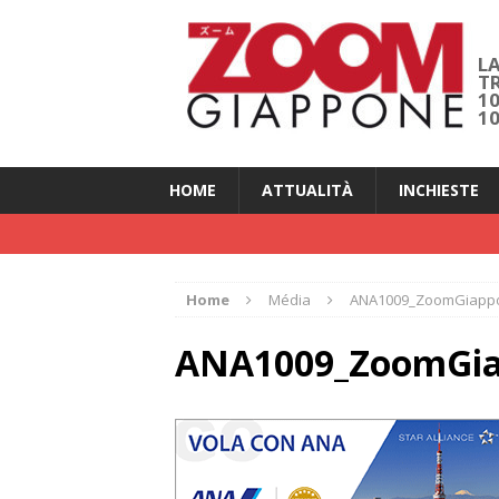
LA
T
1
1
HOME
ATTUALITÀ
INCHIESTE
Home
Média
ANA1009_ZoomGiappon
ANA1009_ZoomGiap