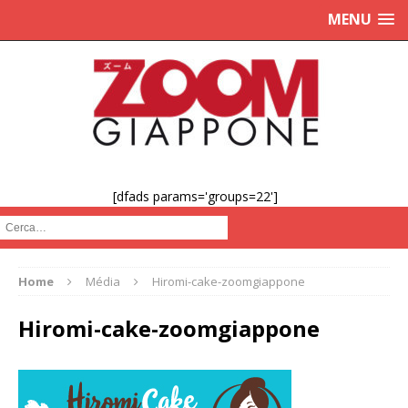
MENU
[dfads params='groups=22']
Cerca :
Home
Média
Hiromi-cake-zoomgiappone
Hiromi-cake-zoomgiappone