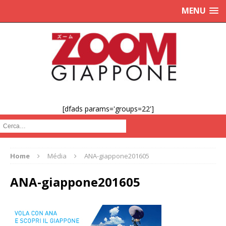
MENU
[dfads params='groups=22']
Cerca :
Home
Média
ANA-giappone201605
ANA-giappone201605