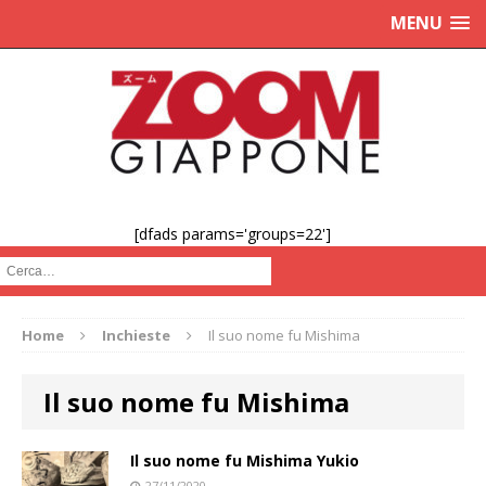
MENU
[dfads params='groups=22']
Cerca :
Home
Inchieste
Il suo nome fu Mishima
Il suo nome fu Mishima
Il suo nome fu Mishima Yukio
27/11/2020