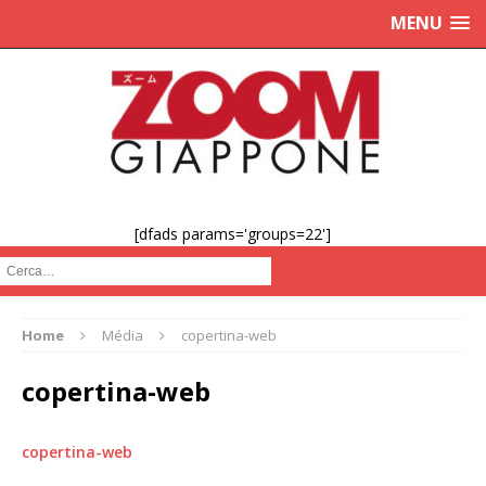
MENU
[dfads params='groups=22']
Cerca :
Home
Média
copertina-web
copertina-web
copertina-web