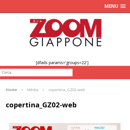
MENU
[dfads params='groups=22']
Cerca :
Home
Média
copertina_GZ02-web
copertina_GZ02-web