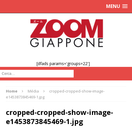
MENU
[dfads params='groups=22']
Cerca :
Home
Média
cropped-cropped-show-image-
e1453873845469-1.jpg
cropped-cropped-show-image-
e1453873845469-1.jpg