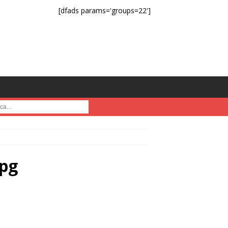
[dfads params='groups=22']
a :
jpg