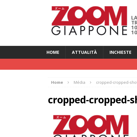
LA
T
1
1
HOME
ATTUALITÀ
INCHIESTE
Home
Média
cropped-cropped-sho
cropped-cropped-