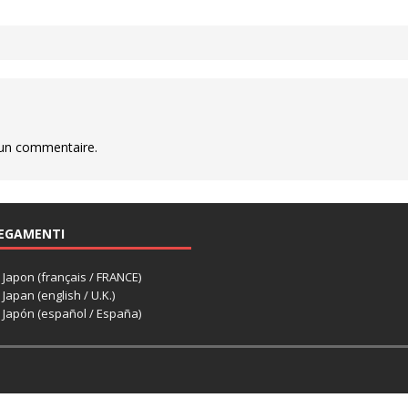
 un commentaire.
EGAMENTI
apon (français / FRANCE)
apan (english / U.K.)
Japón (español / España)