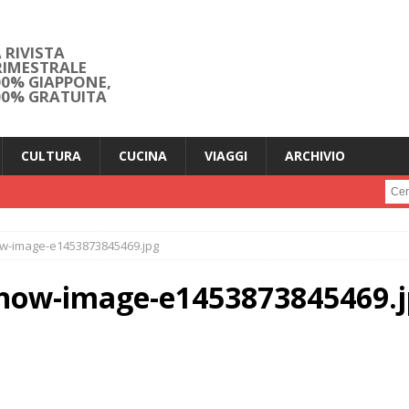
 RIVISTA
RIMESTRALE
00% GIAPPONE,
00% GRATUITA
CULTURA
CUCINA
VIAGGI
ARCHIVIO
Cerc
w-image-e1453873845469.jpg
show-image-e1453873845469.