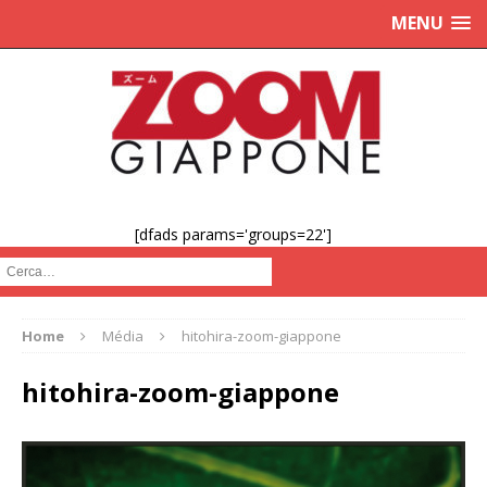
MENU
[dfads params='groups=22']
Cerca :
Home
Média
hitohira-zoom-giappone
hitohira-zoom-giappone