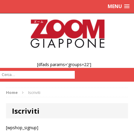
MENU
[dfads params='groups=22']
Cerca :
Home
Iscriviti
Iscriviti
[wpshop_signup]