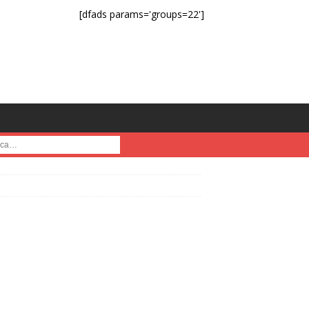
[dfads params='groups=22']
a :