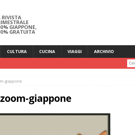
 RIVISTA
RIMESTRALE
00% GIAPPONE,
00% GRATUITA
CULTURA
CUCINA
VIAGGI
ARCHIVIO
Cerc
om-giappone
-zoom-giappone