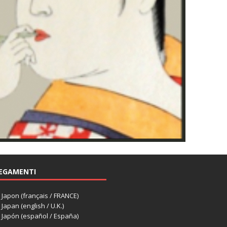
EGAMENTI
apon (français / FRANCE)
apan (english / U.K.)
Japón (español / España)