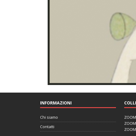
INFORMAZIONI
COLL
Chi siamo
ZOOM J
ZOOM J
Contatti
ZOOM 