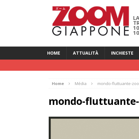
LA
T
1
1
HOME
ATTUALITÀ
INCHIESTE
Home
Média
mondo-fluttuante-zo
mondo-fluttuante