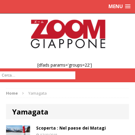
MENU
[dfads params='groups=22']
Cerca :
Home
Yamagata
Yamagata
Scoperta : Nel paese dei Matagi
07/10/2018