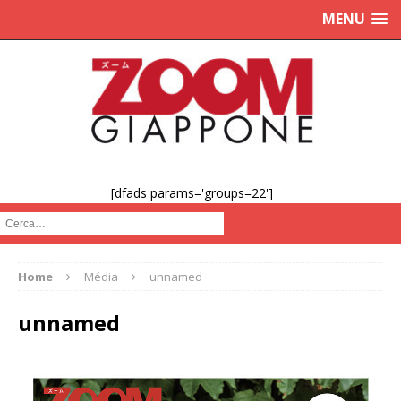
MENU
[dfads params='groups=22']
Cerca :
Home
Média
unnamed
unnamed